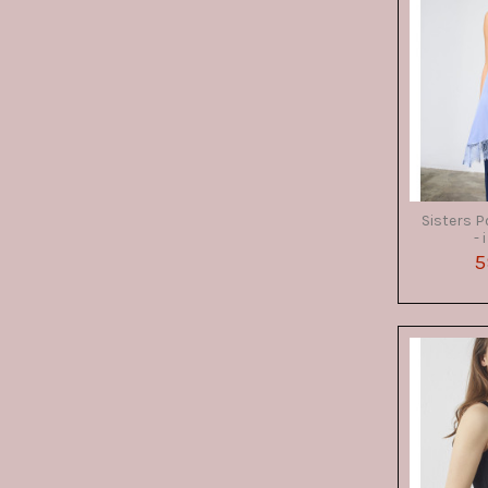
Golden haze
(1)
Earth dot
(1)
Zebra leo
(1)
Fuchsia purple
(1)
Fresh salmon
(1)
Sisters P
- 
5