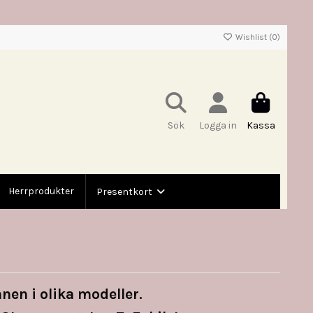
Wishlist (
0
)
Sök
Logga in
Kassa
Herrprodukter
Presentkort
nnen i olika modeller.