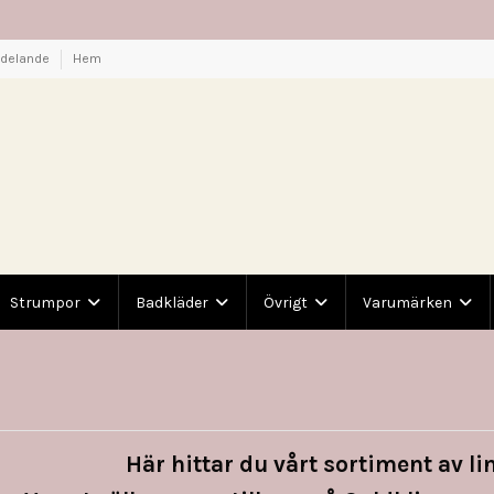
ddelande
Hem
Strumpor
Badkläder
Övrigt
Varumärken
Här hittar du vårt sortiment av li