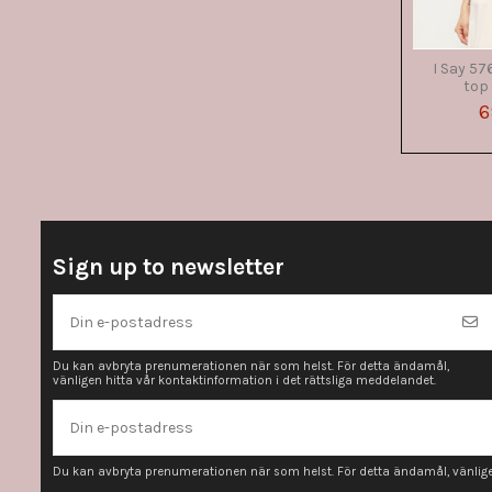
I Say 57
top 
6
Sign up to newsletter
Du kan avbryta prenumerationen när som helst. För detta ändamål,
vänligen hitta vår kontaktinformation i det rättsliga meddelandet.
Du kan avbryta prenumerationen när som helst. För detta ändamål, vänligen