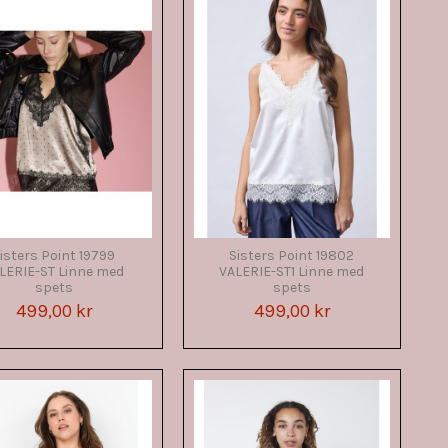
isters Point 19799
Sisters Point 19802
LERIE-ST Linne med
VALERIE-ST1 Linne med
spets
spets
499,00 kr
499,00 kr