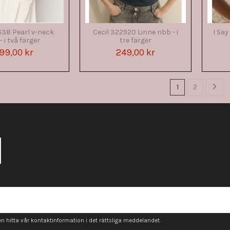
638 Pearl v-neck
Cecil 322920 Linne ribb - i
I Say
- i två färger
tre färger
99,00 kr
249,00 kr
1
2
 hitta vår kontaktinformation i det rättsliga meddelandet.