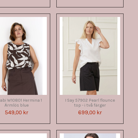
bi W10801 Hermina 1
I Say 57902 Pearl flounce
Ärmlös blue
top - i två färger
549,00 kr
699,00 kr