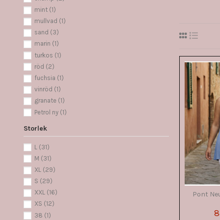
mint
(1)
mullvad
(1)
sand
(3)
marin
(1)
turkos
(1)
röd
(2)
fuchsia
(1)
vinröd
(1)
granate
(1)
Petrol ny
(1)
khaki
(1)
Storlek
lila mörk
(1)
Coral
(1)
L
(31)
rosa porslin
(1)
M
(31)
rosa
(1)
XL
(29)
offwhite
(5)
S
(29)
black
(9)
XXL
(16)
Pont Ne
white
(4)
XS
(12)
8
navy
(2)
38
(1)