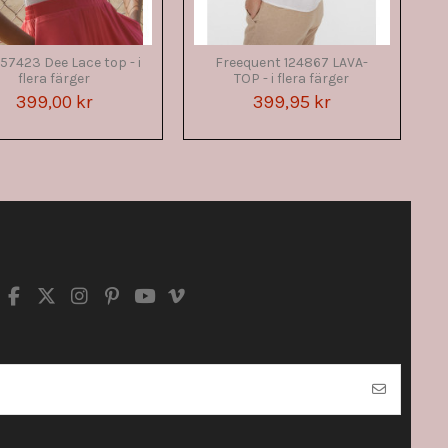
 57423 Dee Lace top - i
Freequent 124867 LAVA-
flera färger
TOP - i flera färger
399,00 kr
399,95 kr