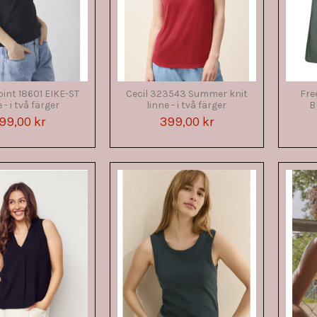
oint 18601 EIKE-ST
Cecil 323543 Summer knit
Fre
 - i två färger
linne - i två färger
B
99,00 kr
399,00 kr