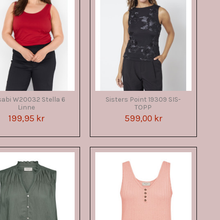
abi W20032 Stella 6
Sisters Point 19309 SIS-
Linne
TOPP
199,95 kr
599,00 kr