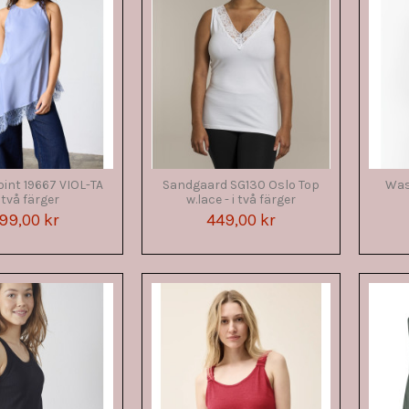
oint 19667 VIOL-TA
Sandgaard SG130 Oslo Top
Was
i två färger
w.lace - i två färger
99,00 kr
449,00 kr