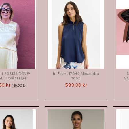
nt 208159 DOVE-
In Front 17044 Alexandra
S
 - i två färger
topp
VA
50 kr
599,00 kr
449,00 kr