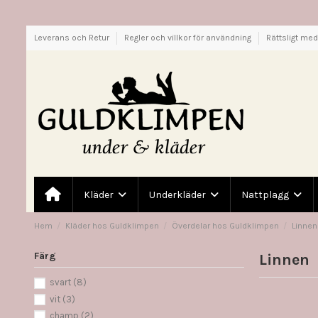
Leverans och Retur
Regler och villkor för användning
Rättsligt me
Kläder
Underkläder
Nattplagg
Hem
Kläder hos Guldklimpen
Överdelar hos Guldklimpen
Linnen
Färg
Linnen
svart
(8)
vit
(3)
champ
(2)