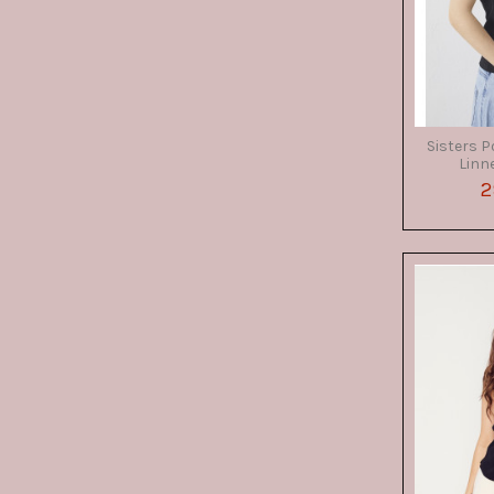
Sisters P
Linne
2