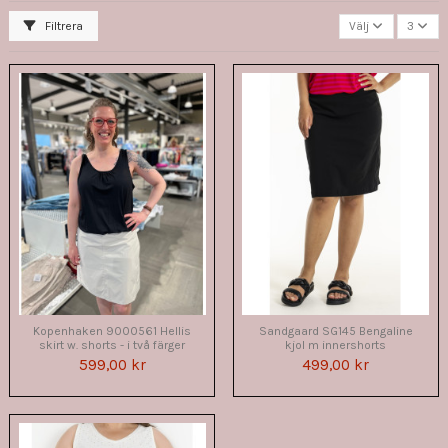
Filtrera
Välj
3
Kopenhaken 9000561 Hellis
Sandgaard SG145 Bengaline
skirt w. shorts - i två färger
kjol m innershorts
599,00 kr
499,00 kr