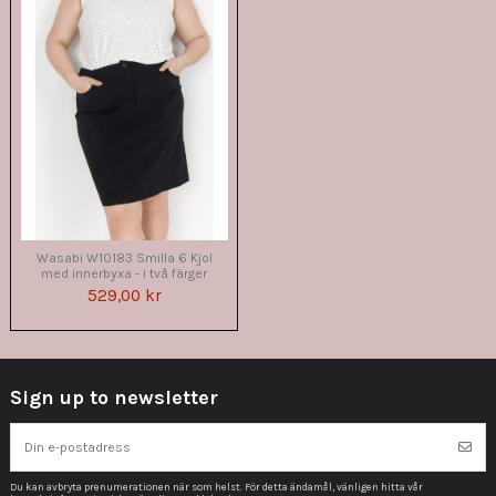
Wasabi W10183 Smilla 6 Kjol
med innerbyxa - i två färger
529,00 kr
Sign up to newsletter
Du kan avbryta prenumerationen när som helst. För detta ändamål, vänligen hitta vår