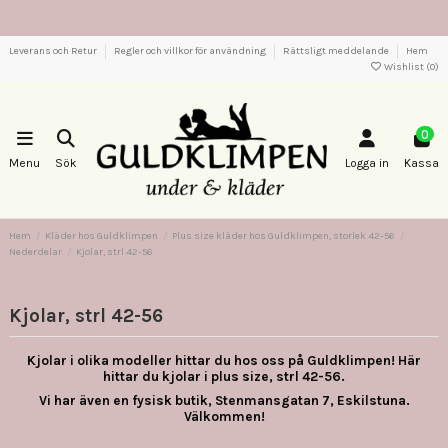
Leverans och Retur
Regler och villkor för användning
Rättsligt meddelande
Hem
Wishlist (
0
)
0
Menu
Sök
Logga in
Kassa
Hem
Kläder hos Guldklimpen
Plus size kläder hos Guldklimpen, storlek 42-56
Nederdelar
Kjolar, strl 42-56
Kjolar, strl 42-56
Kjolar i olika modeller hittar du hos oss på Guldklimpen! Här
hittar du kjolar i plus size, strl 42-56.
Vi har även en fysisk butik, Stenmansgatan 7, Eskilstuna.
Välkommen!