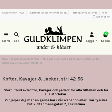
Leverans och Retur
Regler och villkor för användning
Rättsligt meddelande
Hem
Wishlist (
0
)
0
Menu
Sök
Logga in
Kassa
Hem
Kläder hos Guldklimpen
Plus size kläder hos Guldklimpen, storlek 42-56
Koftor, Kavajer & Jackor, strl 42-56
Koftor, Kavajer & Jackor, strl 42-56
Stort utbud av koftor, kavajer och jackor för alla tillfällen och för
alla storlekar.
Vi hjälper dig mer än gärna här i vår webshop eller i vår fysiska
butik, Stenmansgatan 7, Eskilstuna