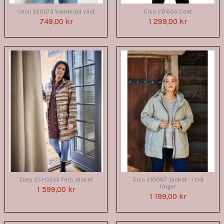
Cecil 220273 Vadderad väst
Ciso 217605 Coat
749,00 kr
1 299,00 kr
Zoey 251-0235 Fern Jacket
Ciso 219067 Jacket - i två
färger
1 599,00 kr
1 199,00 kr