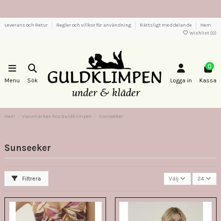
Leverans och Retur
Regler och villkor för användning
Rättsligt meddelande
Hem
Wishlist (
0
)
0
Menu
Sök
Logga in
Kassa
Hem
Varumärken hos Guldklimpen
Sunseeker
Sunseeker
Filtrera
Välj
24