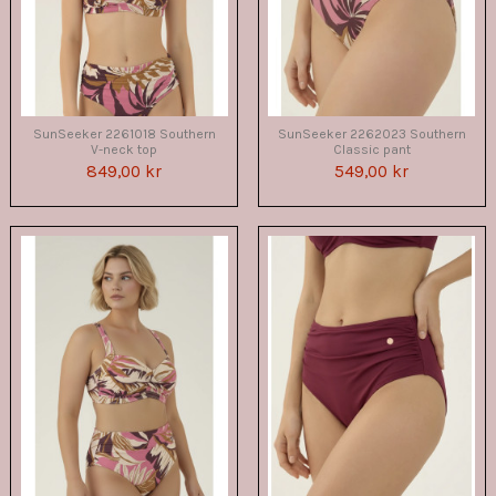
SunSeeker 2261018 Southern
SunSeeker 2262023 Southern
V-neck top
Classic pant
849,00 kr
549,00 kr