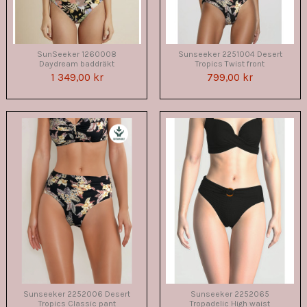
SunSeeker 1260008
Sunseeker 2251004 Desert
Daydream baddräkt
Tropics Twist front
1 349,00 kr
799,00 kr
Sunseeker 2252006 Desert
Sunseeker 2252065
Tropics Classic pant
Tropadelic High waist