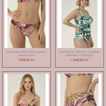
SunSeeker 2262019 Southern
SunSeeker 1260024 Southern
Classic pant
baddräkt - i två färger
549,00 kr
1 349,00 kr