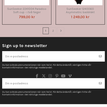
SunSeeker 2241004 Paradiso
SunSeeker 1240060
Soft cup - i två färger
Asymmetric baddräkt
799,00 kr
1 249,00 kr
1
2
Sign up to newsletter
Du kan avbryta prenumerationen när som helst. För detta ändamål, vänligen hitta vår
kontaktinformation i det rättsliga meddelandet.
Du kan avbryta prenumerationen när som helst. För detta ändamål, vänligen hitta vår
kontaktinformation i det rättsliga meddelandet.