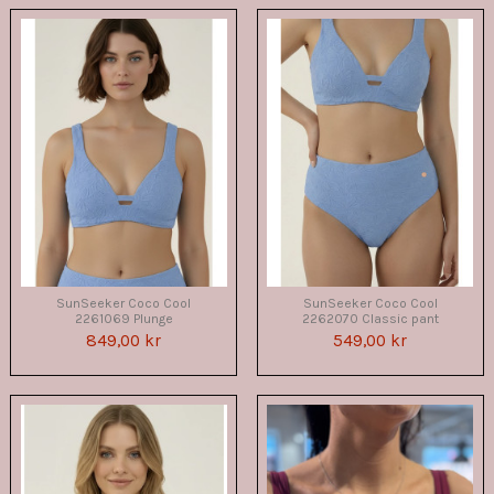
SunSeeker Coco Cool
SunSeeker Coco Cool
2261069 Plunge
2262070 Classic pant
849,00 kr
549,00 kr