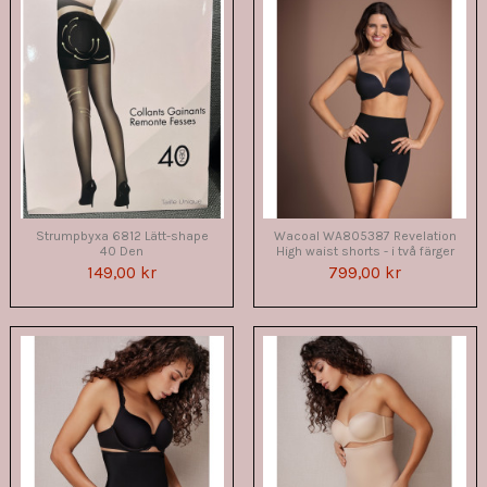
Strumpbyxa 6812 Lätt-shape
Wacoal WA805387 Revelation
40 Den
High waist shorts - i två färger
149,00 kr
799,00 kr