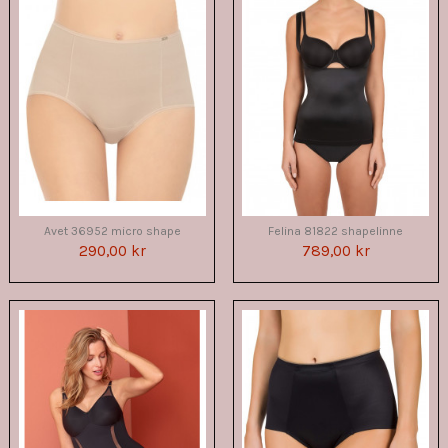
Avet 36952 micro shape
Felina 81822 shapelinne
290,00 kr
789,00 kr