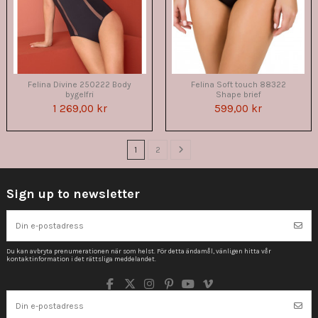
Felina Divine 250222 Body
Felina Soft touch 88322
bygelfri
Shape brief
1 269,00 kr
599,00 kr
1
2
Sign up to newsletter
Du kan avbryta prenumerationen när som helst. För detta ändamål, vänligen hitta vår
kontaktinformation i det rättsliga meddelandet.