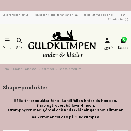
Leverans och Retur
Regler och villkor för användning
Rättsligt meddelande
Hem
Wishlist (
0
)
0
Menu
Sök
Logga in
Kassa
Hem
Underkläder hos Guldklimpen
Shape-produkter
Shape-produkter
Hålla-in-produkter för olika tillfällen hittar du hos oss.
Shapingtrosor, hålla-in-linnen,
strumpbyxor med gördel och underklänningar som slimmar.
Välkommen till oss på Guldklimpen