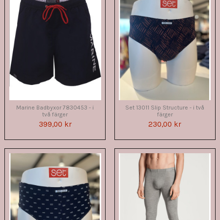
Marine Badbyxor 7830453 - i
Set 13011 Slip Structure - i två
två färger
färger
399,00 kr
230,00 kr