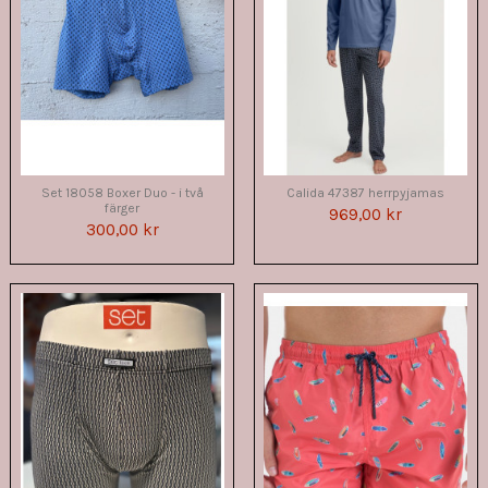
Set 18058 Boxer Duo - i två
Calida 47387 herrpyjamas
färger
969,00 kr
300,00 kr