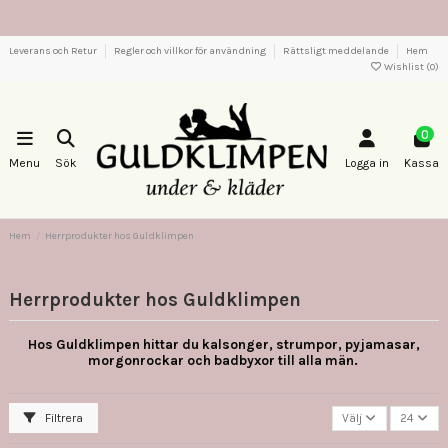
Leverans och Retur
Regler och villkor för användning
Rättsligt meddelande
Hem
Wishlist (
0
)
0
Menu
Sök
Logga in
Kassa
Hem
Herrprodukter hos Guldklimpen
Herrprodukter hos Guldklimpen
Hos Guldklimpen hittar du kalsonger, strumpor, pyjamasar,
morgonrockar och badbyxor till alla män.
Filtrera
Välj
24