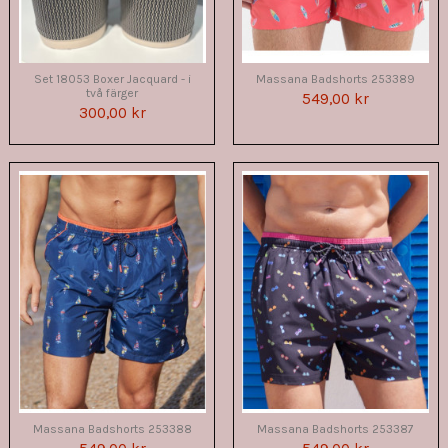
Set 18053 Boxer Jacquard - i
Massana Badshorts 253389
två färger
549,00 kr
300,00 kr
Massana Badshorts 253388
Massana Badshorts 253387