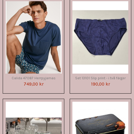
Calida 47087 Herrpyjamas
Set 13101 Slip print - i två färger
749,00 kr
190,00 kr