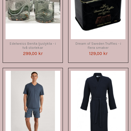
Edelweiss Benita ljuslykta - i
Dream of Sweden Truffles - i
två storlekar
flera smaker
299,00 kr
129,00 kr