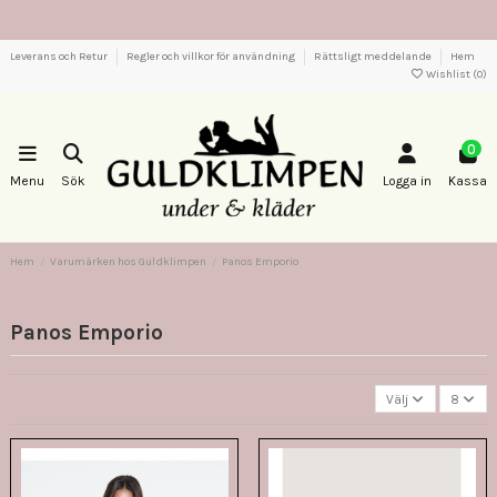
Leverans och Retur
Regler och villkor för användning
Rättsligt meddelande
Hem
Wishlist (
0
)
0
Menu
Sök
Logga in
Kassa
Hem
Varumärken hos Guldklimpen
Panos Emporio
Panos Emporio
Välj
8