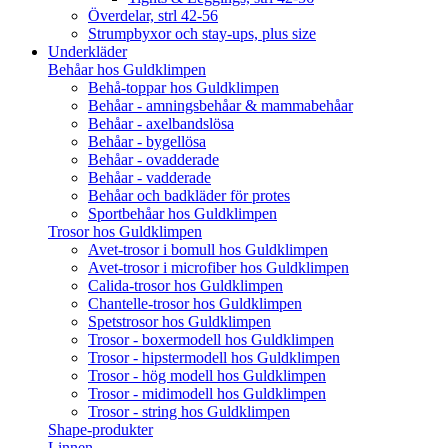
Överdelar, strl 42-56
Strumpbyxor och stay-ups, plus size
Underkläder
Behåar hos Guldklimpen
Behå-toppar hos Guldklimpen
Behåar - amningsbehåar & mammabehåar
Behåar - axelbandslösa
Behåar - bygellösa
Behåar - ovadderade
Behåar - vadderade
Behåar och badkläder för protes
Sportbehåar hos Guldklimpen
Trosor hos Guldklimpen
Avet-trosor i bomull hos Guldklimpen
Avet-trosor i microfiber hos Guldklimpen
Calida-trosor hos Guldklimpen
Chantelle-trosor hos Guldklimpen
Spetstrosor hos Guldklimpen
Trosor - boxermodell hos Guldklimpen
Trosor - hipstermodell hos Guldklimpen
Trosor - hög modell hos Guldklimpen
Trosor - midimodell hos Guldklimpen
Trosor - string hos Guldklimpen
Shape-produkter
Linnen