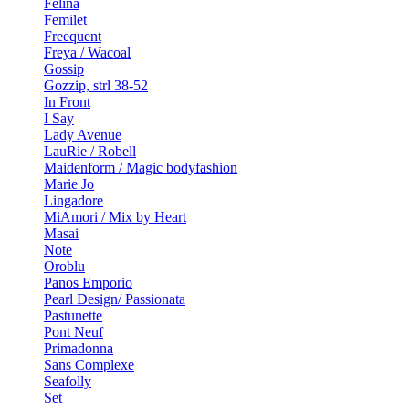
Felina
Femilet
Freequent
Freya / Wacoal
Gossip
Gozzip, strl 38-52
In Front
I Say
Lady Avenue
LauRie / Robell
Maidenform / Magic bodyfashion
Marie Jo
Lingadore
MiAmori / Mix by Heart
Masai
Note
Oroblu
Panos Emporio
Pearl Design/ Passionata
Pastunette
Pont Neuf
Primadonna
Sans Complexe
Seafolly
Set