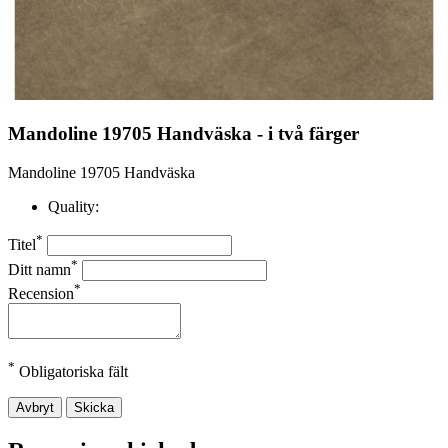
Mandoline 19705 Handväska - i två färger
Mandoline 19705 Handväska
Quality:
*
Titel
*
Ditt namn
*
Recension
*
Obligatoriska fält
Avbryt
Skicka