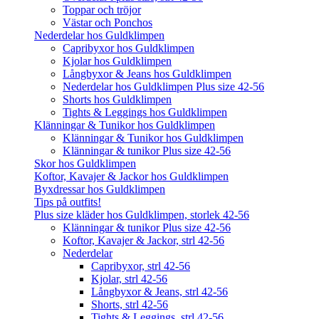
Toppar och tröjor
Västar och Ponchos
Nederdelar hos Guldklimpen
Capribyxor hos Guldklimpen
Kjolar hos Guldklimpen
Långbyxor & Jeans hos Guldklimpen
Nederdelar hos Guldklimpen Plus size 42-56
Shorts hos Guldklimpen
Tights & Leggings hos Guldklimpen
Klänningar & Tunikor hos Guldklimpen
Klänningar & Tunikor hos Guldklimpen
Klänningar & tunikor Plus size 42-56
Skor hos Guldklimpen
Koftor, Kavajer & Jackor hos Guldklimpen
Byxdressar hos Guldklimpen
Tips på outfits!
Plus size kläder hos Guldklimpen, storlek 42-56
Klänningar & tunikor Plus size 42-56
Koftor, Kavajer & Jackor, strl 42-56
Nederdelar
Capribyxor, strl 42-56
Kjolar, strl 42-56
Långbyxor & Jeans, strl 42-56
Shorts, strl 42-56
Tights & Leggings, strl 42-56