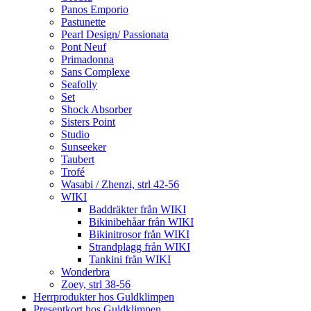
Panos Emporio
Pastunette
Pearl Design/ Passionata
Pont Neuf
Primadonna
Sans Complexe
Seafolly
Set
Shock Absorber
Sisters Point
Studio
Sunseeker
Taubert
Trofé
Wasabi / Zhenzi, strl 42-56
WIKI
Baddräkter från WIKI
Bikinibehåar från WIKI
Bikinitrosor från WIKI
Strandplagg från WIKI
Tankini från WIKI
Wonderbra
Zoey, strl 38-56
Herrprodukter hos Guldklimpen
Presentkort hos Guldklimpen