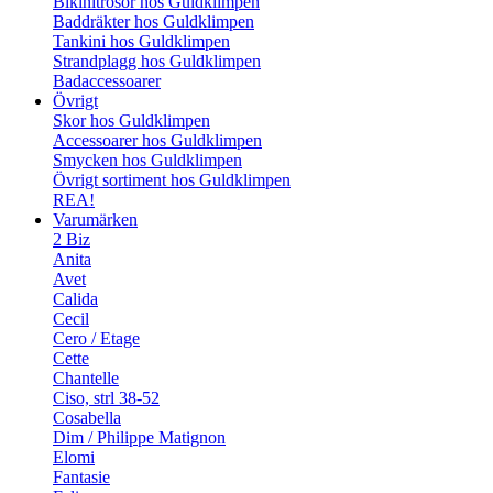
Bikinitrosor hos Guldklimpen
Baddräkter hos Guldklimpen
Tankini hos Guldklimpen
Strandplagg hos Guldklimpen
Badaccessoarer
Övrigt
Skor hos Guldklimpen
Accessoarer hos Guldklimpen
Smycken hos Guldklimpen
Övrigt sortiment hos Guldklimpen
REA!
Varumärken
2 Biz
Anita
Avet
Calida
Cecil
Cero / Etage
Cette
Chantelle
Ciso, strl 38-52
Cosabella
Dim / Philippe Matignon
Elomi
Fantasie