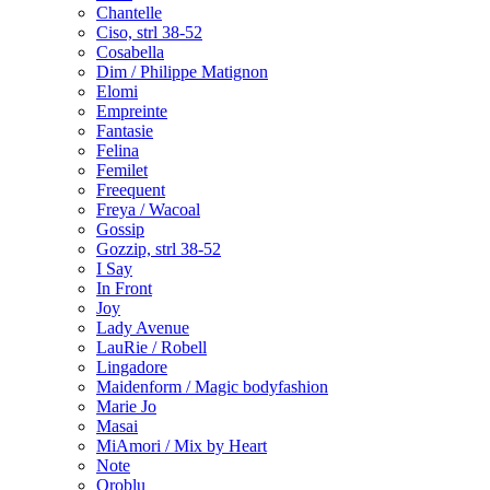
Chantelle
Ciso, strl 38-52
Cosabella
Dim / Philippe Matignon
Elomi
Empreinte
Fantasie
Felina
Femilet
Freequent
Freya / Wacoal
Gossip
Gozzip, strl 38-52
I Say
In Front
Joy
Lady Avenue
LauRie / Robell
Lingadore
Maidenform / Magic bodyfashion
Marie Jo
Masai
MiAmori / Mix by Heart
Note
Oroblu