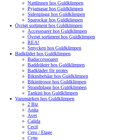
Nattlinnen hos Guldklimpen
Pyjamasar hos Guldklimpen
Sidenplagg hos Guldklimpen
Sparockar hos Guldklimpen
Övrigt sortiment hos Guldklimpen
Accessoarer hos Guldklimpen
Övrigt sortiment hos Guldklimpen
REA!
Smycken hos Guldklimpen
Badkläder hos Guldklimpen
Badaccessoarer
Baddräkter hos Guldklimpen
Badkläder för protes
Bikinibehåar hos Guldklimpen
Bikinitrosor hos Guldklimpen
Strandplagg hos Guldklimpen
Tankini hos Guldklimpen
Varumärken hos Guldklimpen
2 Biz
Anita
Avet
Calida
Cecil
Cero / Etage
Cette