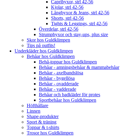
Capribyxor, strl 42-56
Kjolar, strl 42-56
Långbyxor & Jeans, strl 42-56
Shorts, strl 42-56
Tights & Leggings, strl 42-56
Överdelar, strl 42-56
Strumpbyxor och stay-ups, plus size
Skor hos Guldklimpen
Tips på outfits!
Underkläder hos Guldklimpen
Behåar hos Guldklimpen
Behå-toppar hos Guldklimpen
Behåar - amningsbehåar & mammabehåar
Behåar - axelbandslösa
Behåar - bygellösa
Behåar - ovadderade
Behåar - vadderade
Behåar och badkläder för protes
Sportbehåar hos Guldklimpen
Höfthållare
Linnen
Shape-produkter
Sport & träning
Toppar & t-shirts
Trosor hos Guldklimpen