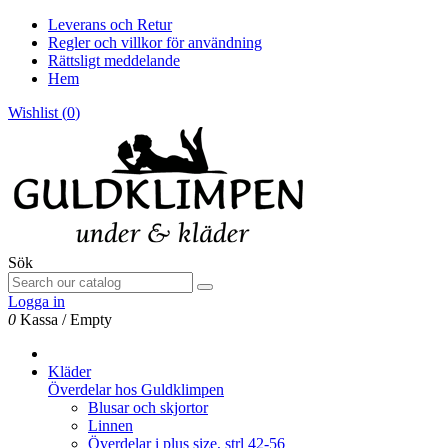
Leverans och Retur
Regler och villkor för användning
Rättsligt meddelande
Hem
Wishlist (
0
)
Sök
Logga in
0
Kassa
/
Empty
Kläder
Överdelar hos Guldklimpen
Blusar och skjortor
Linnen
Överdelar i plus size, strl 42-56