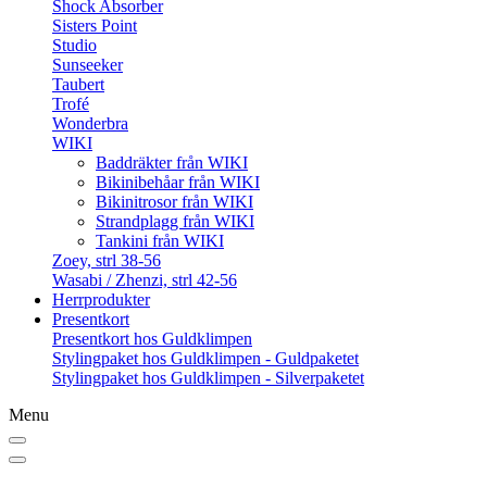
Shock Absorber
Sisters Point
Studio
Sunseeker
Taubert
Trofé
Wonderbra
WIKI
Baddräkter från WIKI
Bikinibehåar från WIKI
Bikinitrosor från WIKI
Strandplagg från WIKI
Tankini från WIKI
Zoey, strl 38-56
Wasabi / Zhenzi, strl 42-56
Herrprodukter
Presentkort
Presentkort hos Guldklimpen
Stylingpaket hos Guldklimpen - Guldpaketet
Stylingpaket hos Guldklimpen - Silverpaketet
Menu