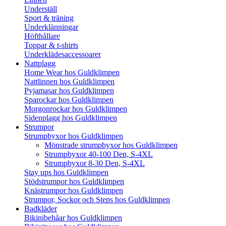
Underställ
Sport & träning
Underklänningar
Höfthållare
Toppar & t-shirts
Underklädesaccessoarer
Nattplagg
Home Wear hos Guldklimpen
Nattlinnen hos Guldklimpen
Pyjamasar hos Guldklimpen
Sparockar hos Guldklimpen
Morgonrockar hos Guldklimpen
Sidenplagg hos Guldklimpen
Strumpor
Strumpbyxor hos Guldklimpen
Mönstrade strumpbyxor hos Guldklimpen
Strumpbyxor 40-100 Den, S-4XL
Strumpbyxor 8-30 Den, S-4XL
Stay ups hos Guldklimpen
Stödstrumpor hos Guldklimpen
Knästrumpor hos Guldklimpen
Strumpor, Sockor och Steps hos Guldklimpen
Badkläder
Bikinibehåar hos Guldklimpen