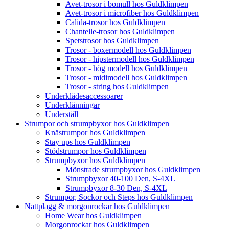
Avet-trosor i bomull hos Guldklimpen
Avet-trosor i microfiber hos Guldklimpen
Calida-trosor hos Guldklimpen
Chantelle-trosor hos Guldklimpen
Spetstrosor hos Guldklimpen
Trosor - boxermodell hos Guldklimpen
Trosor - hipstermodell hos Guldklimpen
Trosor - hög modell hos Guldklimpen
Trosor - midimodell hos Guldklimpen
Trosor - string hos Guldklimpen
Underklädesaccessoarer
Underklänningar
Underställ
Strumpor och strumpbyxor hos Guldklimpen
Knästrumpor hos Guldklimpen
Stay ups hos Guldklimpen
Stödstrumpor hos Guldklimpen
Strumpbyxor hos Guldklimpen
Mönstrade strumpbyxor hos Guldklimpen
Strumpbyxor 40-100 Den, S-4XL
Strumpbyxor 8-30 Den, S-4XL
Strumpor, Sockor och Steps hos Guldklimpen
Nattplagg & morgonrockar hos Guldklimpen
Home Wear hos Guldklimpen
Morgonrockar hos Guldklimpen