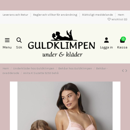
Leverans och Retur
Regler och villkor för användning
Rättsligt meddelande
Hem
Wishlist (
0
)
0
Menu
Sök
Logga in
Kassa
Hem
Underkläder hos Guldklimpen
Behåar hos Guldklimpen
Behåar -
ovadderade
Anita K Suzette 5253 behå