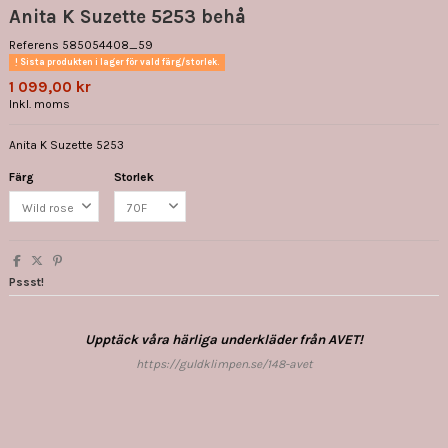
Anita K Suzette 5253 behå
Referens
585054408_59
Sista produkten i lager för vald färg/storlek.
1 099,00 kr
Inkl. moms
Anita K Suzette 5253
Färg
Storlek
Pssst!
Upptäck våra härliga underkläder från AVET!
https://guldklimpen.se/148-avet