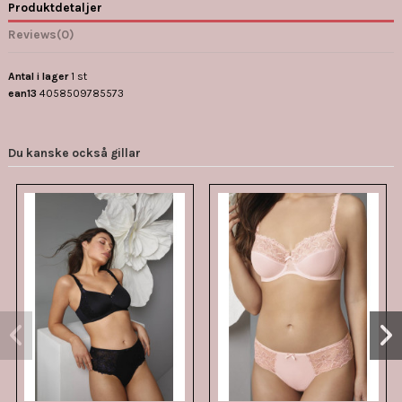
Produktdetaljer
Reviews
(0)
Antal i lager
1 st
ean13
4058509785573
Du kanske också gillar