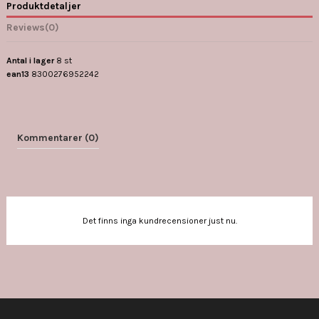
Produktdetaljer
Reviews
(0)
Antal i lager
8 st
ean13
8300276952242
Kommentarer (0)
Det finns inga kundrecensioner just nu.