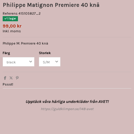
Philippe Matignon Premiere 40 knä
Referens
415105827_2
I lager
99,00 kr
Inkl. moms
Philippe M. Premiere 40 knä
Färg
Storlek
Pssst!
Upptäck våra härliga underkläder från AVET!
https://guldklimpen.se/148-avet