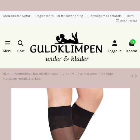
Leverans och Retur
Regler och villkor för användning
Rättsligt meddelande
Hem
Wishlist (
0
)
0
Menu
Sök
Logga in
Kassa
Hem
Varumärken hos Guldklimpen
Dim / Philippe Matignon
Philippe
Matignon Premiere 40 knä