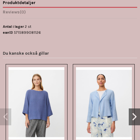
Produktdetaljer
Reviews
(0)
Antal i lager
2 st
ean13
5715899081126
Du kanske också gillar