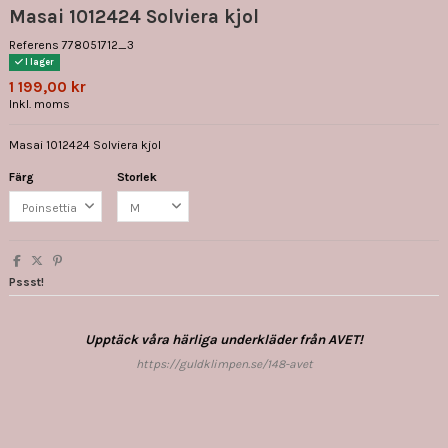
Masai 1012424 Solviera kjol
Referens
778051712_3
I lager
1 199,00 kr
Inkl. moms
Masai 1012424 Solviera kjol
Färg
Storlek
Pssst!
Upptäck våra härliga underkläder från AVET!
https://guldklimpen.se/148-avet