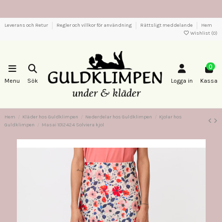
Leverans och Retur
Regler och villkor för användning
Rättsligt meddelande
Hem
Wishlist (
0
)
0
Menu
Sök
Logga in
Kassa
Hem
Kläder hos Guldklimpen
Nederdelar hos Guldklimpen
Kjolar hos
Guldklimpen
Masai 1012424 Solviera kjol