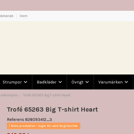
ddelande
Hem
Strumpor
Badkläder
Övrigt
Varumärken
Guldklimpen
Trofé 65263 Big T-shirt Heart
Trofé 65263 Big T-shirt Heart
Referens
826093412_3
Sista produkten i lager för vald färg/storlek.