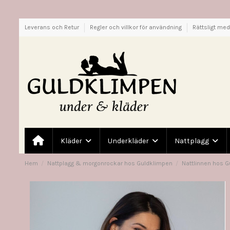
Leverans och Retur
Regler och villkor för användning
Rättsligt me
Kläder
Underkläder
Nattplagg
Hem
Nattplagg & morgonrockar hos Guldklimpen
Nattlinnen hos 