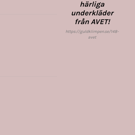
härliga
underkläder
från AVET!
https://guldklimpen.se/148-
avet