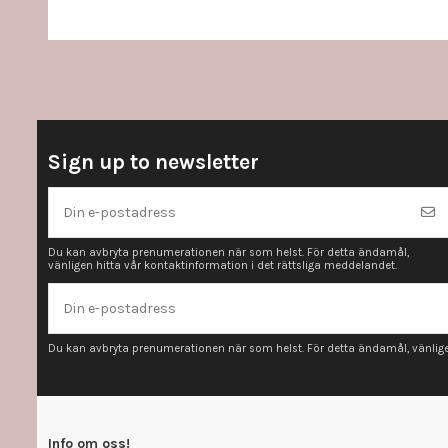
Sign up to newsletter
Du kan avbryta prenumerationen när som helst. För detta ändamål,
vänligen hitta vår kontaktinformation i det rättsliga meddelandet.
Du kan avbryta prenumerationen när som helst. För detta ändamål, vänligen
Info om oss!