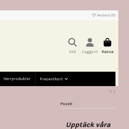
Wishlist (
0
)
Sök
Logga in
Kassa
Herrprodukter
Presentkort
Pssst!
Upptäck våra