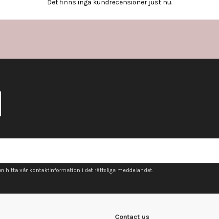
Det finns inga kundrecensioner just nu.
 hitta vår kontaktinformation i det rättsliga meddelandet.
Contact us