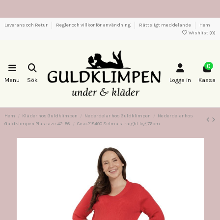
Leverans och Retur
Regler och villkor för användning
Rättsligt meddelande
Hem
Wishlist (
0
)
0
Menu
Sök
Logga in
Kassa
Hem
Kläder hos Guldklimpen
Nederdelar hos Guldklimpen
Nederdelar hos
Guldklimpen Plus size 42-56
Ciso 218400 Selma straight leg 76cm