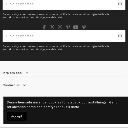
Du kan avbryta prenumerationen när som helst. För detta ändamål, vänligen hitta vår
kontaktinformation i det rättsliga meddelandet.
Du kan avbryta prenumerationen när som helst. För detta ändamål, vänligen hitta vår
kontaktinformation i det rättsliga meddelandet.
Info om oss!
Contact us
Denna hemsida använder cookies för statistik och inställningar. Genom
att använda hemsidan samtycker du till detta.
Lägg till i varukorgen
Accept