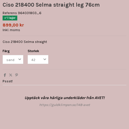
Ciso 218400 Selma straight leg 76cm
Referens
964031803_6
I lager
899,00 kr
Inkl. moms
Ciso 218400 Selma straight
Färg
Storlek
Pssst!
Upptäck våra härliga underkläder från AVET!
https://guldklimpen.se/148-avet