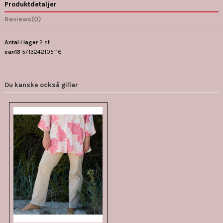
Produktdetaljer
Reviews
(0)
Antal i lager
2 st
ean13
5713242105116
Du kanske också gillar