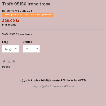
Trofé 95156 Irene trosa
Referens
753012129_3
Sista produkten i lager för vald färg/storlek.
229,00 kr
Inkl. moms
Trofé 95156 Irene trosa
Färg
Storlek
Pssst!
Upptäck våra härliga underkläder från AVET!
https://guldklimpen.se/148-avet