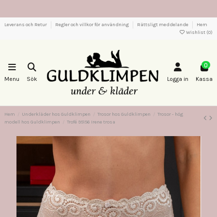
Leverans och Retur
Regler och villkor för användning
Rättsligt meddelande
Hem
Wishlist (
0
)
0
Menu
Sök
Logga in
Kassa
Hem
Underkläder hos Guldklimpen
Trosor hos Guldklimpen
Trosor - hög
modell hos Guldklimpen
Trofé 95156 Irene trosa