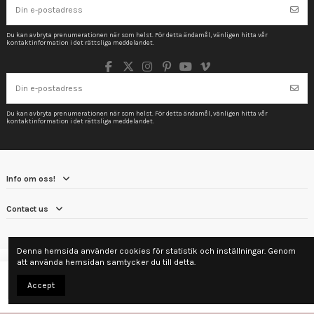
Du kan avbryta prenumerationen när som helst. För detta ändamål, vänligen hitta vår
kontaktinformation i det rättsliga meddelandet.
Du kan avbryta prenumerationen när som helst. För detta ändamål, vänligen hitta vår
kontaktinformation i det rättsliga meddelandet.
Info om oss!
Contact us
Denna hemsida använder cookies för statistik och inställningar. Genom
att använda hemsidan samtycker du till detta.
Lägg till i varukorgen
Accept