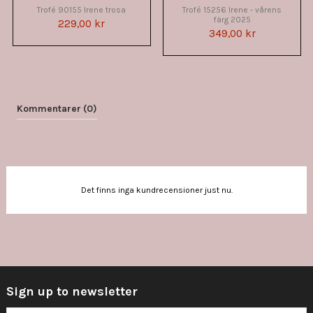
Trofé 90155 Irene trosa
Trofé 15256 Irene - vårens
färg 2025
229,00 kr
349,00 kr
Kommentarer (0)
Det finns inga kundrecensioner just nu.
Sign up to newsletter