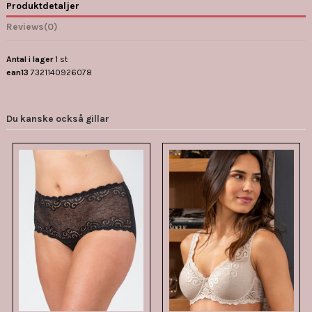
Produktdetaljer
Reviews
(0)
Antal i lager
1 st
ean13
7321140926078
Du kanske också gillar