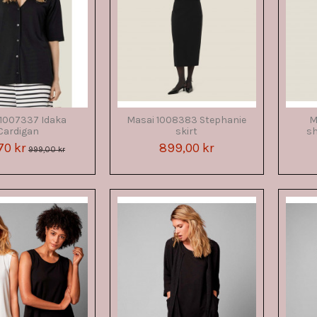
 1007337 Idaka
Masai 1008383 Stephanie
M
Cardigan
skirt
sh
70 kr
899,00 kr
999,00 kr