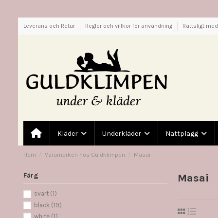
Leverans och Retur
Regler och villkor för användning
Rättsligt me
Kläder
Underkläder
Nattplagg
Hem
Varumärken hos Guldklimpen
Masai
Färg
Masai
svart
(1)
black
(19)
white
(1)