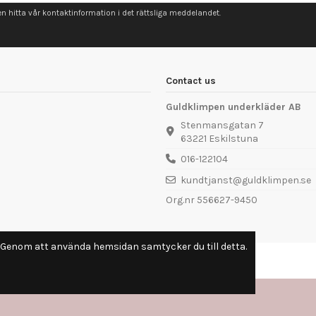
 hitta vår kontaktinformation i det rättsliga meddelandet.
Contact us
Guldklimpen underkläder AB
Stenmansgatan 7
63221 Eskilstuna
016-122104
kundtjanst@guldklimpen.se
Org.nr 556627-9450
. Genom att använda hemsidan samtycker du till detta.