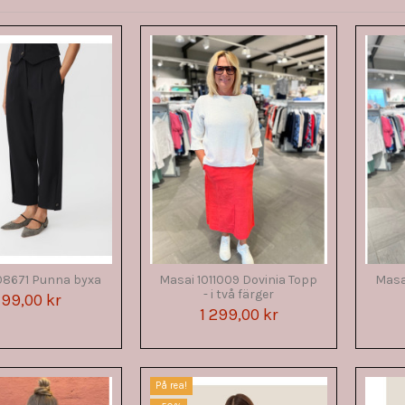
08671 Punna byxa
Masai 1011009 Dovinia Topp
Masai
- i två färger
199,00 kr
1 299,00 kr
På rea!