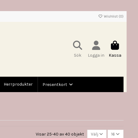
Wishlist (
0
)
Sök
Logga in
Kassa
Herrprodukter
Presentkort
Visar 25-40 av 40 objekt
Välj
16