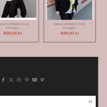
sai 1006698 Ibone
Masai 1006697 Itally
cardigan
cardigan
899,00 kr
699,00 kr