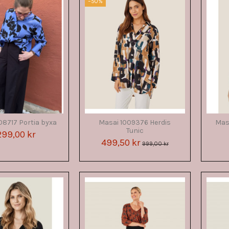
−50%
08717 Portia byxa
Masai 1009376 Herdis
Masa
Tunic
299,00 kr
499,50 kr
999,00 kr